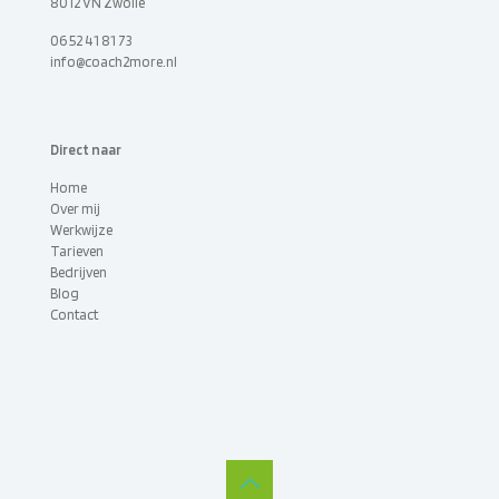
8012 VN Zwolle
06 52 41 81 73
info@coach2more.nl
Direct naar
Home
Over mij
Werkwijze
Tarieven
Bedrijven
Blog
Contact