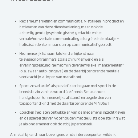
Reclame, marketing en communicatie. Niet alleen in product en
het leveren van deze dienstverlening, maar ook de
achterliggende (psychologische) gedachte en het
verbale/nonverbale communicatiegedrag (het hele plaatje –
holistisch denken maar dan op communicatief gebied).
Het menselijk lichaam (als kind al kijkend naar
televisieprogramma’s, zoals chirurgenwerk) en als
ervaringsdeskundige met mijn diverse fysieke “mankementen”
(o.a. zwaar auto-ongeval) en de daarbij behorende mentale
veerkracht (o.a. lopen van marathon).
Sport, zowel actief als passief zeer begaan met sport in de
breedste zin van het woord (zelf reeds 5 marathons
hardgelopen (onmenselijke afstand) en begeleiden van
topsportend kind met de daarbij behorende MINDSET)
Coachen (het laten ontwikkelen van de medemens, inzicht geven
en de spiegel durven voorhouden met de juiste doelstelling wat
je als ondernemer ook doet bij je personeel).
Al met al kijkend naar bovengenoemde interessepunten wilde ik